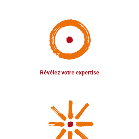
Stratégie dédiée
Clarifier votre vision.Concevoir ensemble une
stratégie différenciante. Préparer des plans d’action
sur-mesure et mettre en place les outils pour la
prise en main par le dirigeant et les équipes.
Révélez votre expertise
Mise en oeuvre
Vos outils et tableaux de bords de communication
sont en place. Nous vous formons et vous
accompagnons pendant la mise en oeuvre de votre