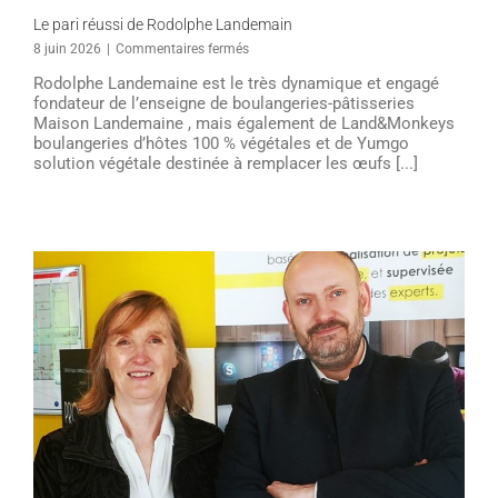
Le pari réussi de Rodolphe Landemain
sur
8 juin 2026
|
Commentaires fermés
Le
Rodolphe Landemaine est le très dynamique et engagé
pari
fondateur de l’enseigne de boulangeries-pâtisseries
réussi
Maison Landemaine , mais également de Land&Monkeys
de
boulangeries d’hôtes 100 % végétales et de Yumgo
Rodolphe
solution végétale destinée à remplacer les œufs [...]
Landemain