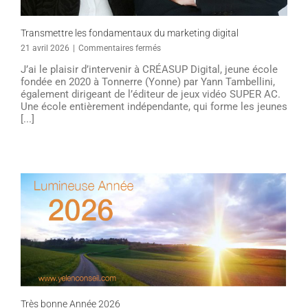
Transmettre les fondamentaux du marketing digital
sur
21 avril 2026
|
Commentaires fermés
Transmettre
J’ai le plaisir d’intervenir à CRÉASUP Digital, jeune école
les
fondée en 2020 à Tonnerre (Yonne) par Yann Tambellini,
fondamentaux
également dirigeant de l’éditeur de jeux vidéo SUPER AC.
du
Une école entièrement indépendante, qui forme les jeunes
marketing
[...]
digital
Très bonne Année 2026