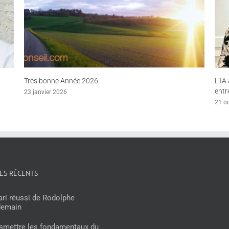
026
L’IA au Salon SME : un tournant p
entreprises
21 octobre 2025
LES RÉCENTS
ari réussi de Rodolphe
demain
smettre les fondamentaux du