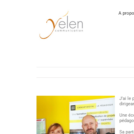
Passer
au
contenu
A propo
J’ai le
dirigea
Une éco
pédagog
Sa part