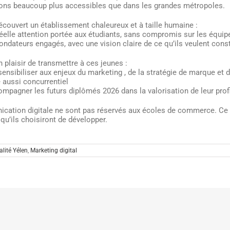
ions beaucoup plus accessibles que dans les grandes métropoles.
découvert un établissement chaleureux et à taille humaine :
éelle attention portée aux étudiants, sans compromis sur les équ
ondateurs engagés, avec une vision claire de ce qu’ils veulent const
n plaisir de transmettre à ces jeunes :
sensibiliser aux enjeux du marketing , de la stratégie de marque et d
aussi concurrentiel
mpagner les futurs diplômés 2026 dans la valorisation de leur profi
cation digitale ne sont pas réservés aux écoles de commerce. Ce 
qu’ils choisiront de développer.
alité Yélen
,
Marketing digital