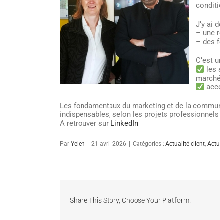
condit
J’y ai 
– une r
– des f
C’est u
les 
marché 
acco
Les fondamentaux du marketing et de la communi
indispensables, selon les projets professionnels 
A retrouver sur
LinkedIn
Par
Yelen
|
21 avril 2026
|
Catégories :
Actualité client
,
Actu
Share This Story, Choose Your Platform!