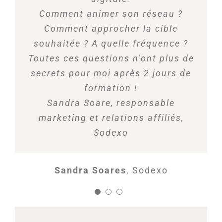
Comment animer son réseau ?
Comment approcher la cible
souhaitée ? A quelle fréquence ?
Toutes ces questions n’ont plus de
Magali Regnaul
Directrice Marketing
secrets pour moi après 2 jours de
T-Systems France
formation !
Sandra Soare, responsable
marketing et relations affiliés,
Sodexo
Sandra Soares
,
Sodexo
Isabelle Mounier-Emeury
AP-HP -
Patients Deputy Director