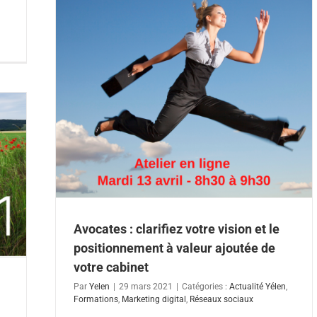
le
 cabinet
Réseaux
Avocates : clarifiez votre vision et le
positionnement à valeur ajoutée de
votre cabinet
Par
Yelen
|
29 mars 2021
|
Catégories :
Actualité Yélen
,
Formations
,
Marketing digital
,
Réseaux sociaux
n