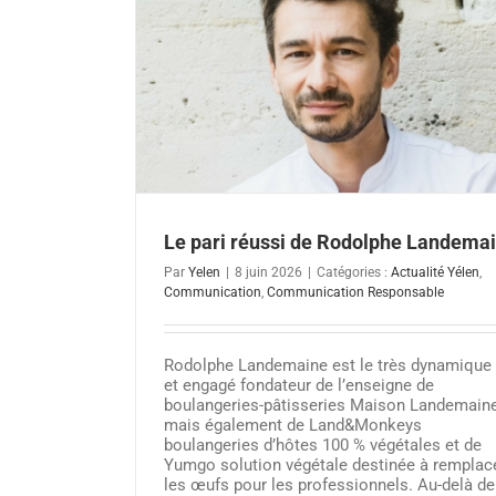
 Landemain
ommunication
Transmettre les fondamentaux du mar
digital
Le pari réussi de Rodolphe Landema
Actualité client
Actualité Yélen
Marketing d
Par
Yelen
|
8 juin 2026
|
Catégories :
Actualité Yélen
,
Communication
,
Communication Responsable
Rodolphe Landemaine est le très dynamique
et engagé fondateur de l’enseigne de
boulangeries-pâtisseries Maison Landemaine
mais également de Land&Monkeys
boulangeries d’hôtes 100 % végétales et de
Yumgo solution végétale destinée à remplac
les œufs pour les professionnels. Au-delà de