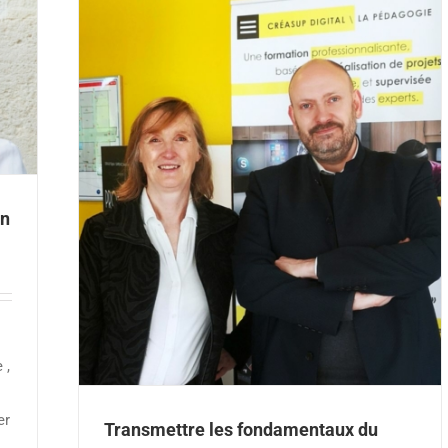
keting
in
igital
 ,
er
Transmettre les fondamentaux du