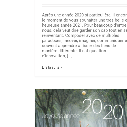
Après une année 2020 si particulière, il enco
le moment de vous souhaiter une très belle e
heureuse année 2021. Pour beaucoup d’entre
nous, cela veut dire garder son cap tout en s
réinventant. Composer avec de multiples
paradoxes, innover, imaginer, communiquer e
souvent apprendre à tisser des liens de
manière différente. Il est question
d’innovation, [...]
Lire la suite
Développer son activité d’expert-compta
LinkedIn – Atelier le 25 février 8H3
Actualité Yélen
Réseaux sociaux
logie digitale ?