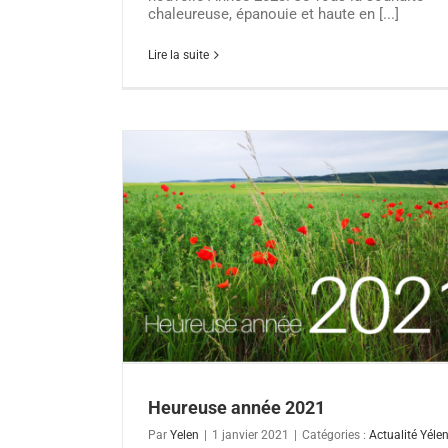
chaleureuse, épanouie et haute en [...]
Lire la suite
Avocates : clarifiez votre vision et 
positionnement à valeur ajoutée de votre
Actualité Yélen
Formations
Marketing digital
sociaux
21
Heureuse année 2021
Par
Yelen
|
1 janvier 2021
|
Catégories :
Actualité Yéle