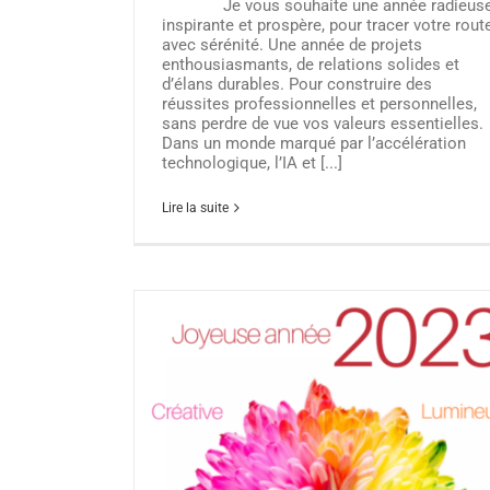
Je vous souhaite une année radieuse
inspirante et prospère, pour tracer votre rout
avec sérénité. Une année de projets
enthousiasmants, de relations solides et
d’élans durables. Pour construire des
réussites professionnelles et personnelles,
sans perdre de vue vos valeurs essentielles.
Dans un monde marqué par l’accélération
technologique, l’IA et [...]
L’IA au Salon SME : un tournant pour tou
entreprises
Lire la suite
Actualité client
Actualité Yélen
Communic
Responsable
IA responsable