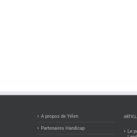
A propos de Yélen
ARTIC
Partenaires Handicap
Le p
Lan