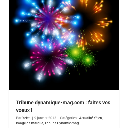
Tribune dynamique-mag.com : faites vos
voeux !
Par
Yelen
|
9 janvier 2013
|
Catégories :
Actualité Yélen
,
Image de marque
,
Tribune Dynamic-mag