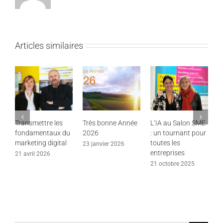
Articles similaires
Transmettre les
Très bonne Année
L’IA au Salon SME
J
fondamentaux du
2026
: un tournant pour
2
marketing digital
toutes les
23 janvier 2026
7
entreprises
21 avril 2026
21 octobre 2025