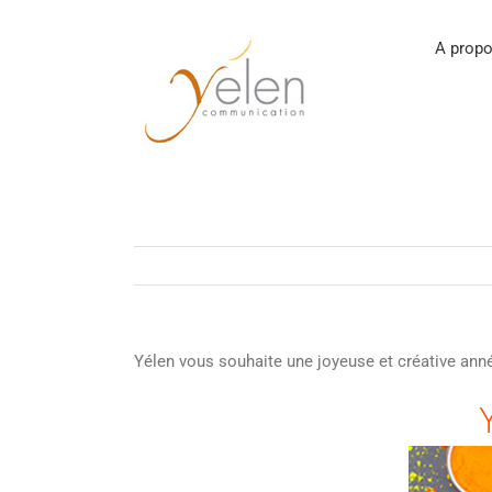
Passer
au
contenu
A propo
Yélen vous souhaite une joyeuse et créative ann