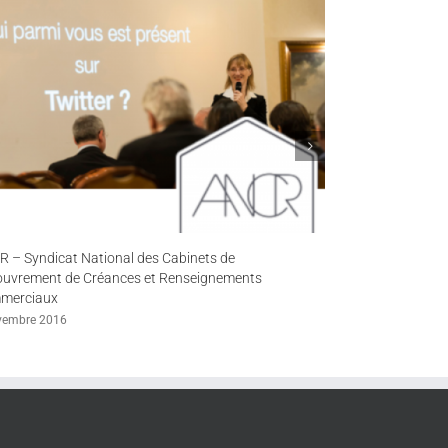
 – Syndicat National des Cabinets de
Binergy – Exper
uvrement de Créances et Renseignements
26 septembre 201
merciaux
vembre 2016