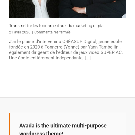
Transmettre les fondamentaux du marketing digital
sur
21 avril 2026
|
Commentaires fermés
Transmettre
J’ai le plaisir d’intervenir à CRÉASUP Digital, jeune école
les
fondée en 2020 à Tonnerre (Yonne) par Yann Tambellini,
fondamentaux
également dirigeant de l’éditeur de jeux vidéo SUPER AC.
du
Une école entièrement indépendante, [...]
marketing
digital
Avada is the ultimate multi-purpose
wordpress theme!