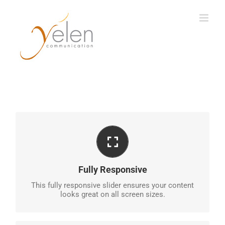
Passer
au
contenu
PERFECT FOR ALL SIZES
No matter the size of your screen or device, your
Fully Responsive
site will look fantastic.
This fully responsive slider ensures your content
looks great on all screen sizes.