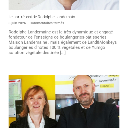
Le pari réussi de Rodolphe Landemain
sur
8 juin 2026
|
Commentaires fermés
Le
Rodolphe Landemaine est le très dynamique et engagé
pari
fondateur de l’enseigne de boulangeries-pâtisseries
réussi
Maison Landemaine , mais également de Land&Monkeys
de
boulangeries d’hôtes 100 % végétales et de Yumgo
Rodolphe
solution végétale destinée [...]
Landemain