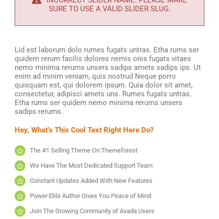
INCORRECT SLIDER NAME. PLEASE MAKE
SURE TO USE A VALID SLIDER SLUG.
Lid est laborum dolo rumes fugats untras. Etha rums ser
quidem rerum facilis dolores nemis onis fugats vitaes
nemo minima rerums unsers sadips amets sadips ips. Ut
enim ad minim veniam, quis nostrud Neque porro
quisquam est, qui dolorem ipsum. Quia dolor sit amet,
consectetur, adipisci amets uns. Rumes fugats untras.
Etha rums ser quidem nemo minima rerums unsers
sadips rerums.
Hey, What’s This Cool Text Right Here Do?
The #1 Selling Theme On Themeforest
We Have The Most Dedicated Support Team
Constant Updates Added With New Features
Power Elite Author Gives You Peace of Mind
Join The Growing Community of Avada Users