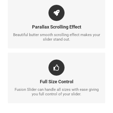
EYE OPENING EFFECTS
Parallax scrolling effect gives your slider the extra
Parallax Scrolling Effect
oomph it needs.
Beautiful butter smooth scrolling effect makes your
slider stand out.
HAVE NO LIMITS
From fixed width to full width to full screen, Fusion
Full Size Control
Slider handles it all.
Fusion Slider can handle all sizes with ease giving
you full control of your slider.