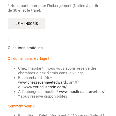
* Nous contacter pour l’hébergement (Nuitée à partir
de 30 €) et le trajet.
JE M’INSCRIS
.
Questions pratiques
:
Où dormir dans le village ?
Chez l’habitant : nous vous avons réservé des
chambres à prix d’amis dans le village
En chambre d’hôte*
www.chezseverineetedward.com/fr
ou
www.ecrinduserein.com/
A l’auberge du moulin *
www.moulinsaintevertu.fr/
* sous réserve disponibilités
Comment venir ?
En voiture : Sainte Vertu est à 210 km de Paris, A6