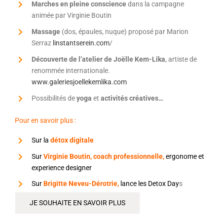
Marches en pleine conscience
dans la campagne
animée par Virginie Boutin
Massage
(dos, épaules, nuque) proposé par Marion
Serraz
linstantserein.com
/
Découverte de l’atelier de Joëlle Kem-Lika
, artiste de
renommée internationale.
www.galeriesjoellekemlika.com
Possibilités de
yoga
et
activités créatives…
Pour en savoir plus :
Sur la
détox digitale
Sur
Virginie Boutin, coach professionnelle
,
ergonome et
experience designer
Sur
Brigitte Neveu-Dérotrie
,
lance les Detox Day
s
JE SOUHAITE EN SAVOIR PLUS