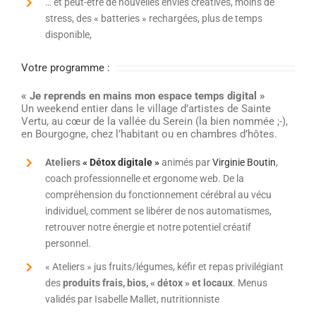
… et peut-être de nouvelles envies créatives, moins de
stress, des « batteries » rechargées, plus de temps
disponible,
Votre programme :
« Je reprends en mains mon espace temps digital »
Un weekend entier dans le village d’artistes de Sainte
Vertu, au cœur de la vallée du Serein (la bien nommée ;-),
en Bourgogne, chez l’habitant ou en chambres d’hôtes.
Ateliers
« Détox digitale »
animés par
Virginie Boutin
,
coach professionnelle et ergonome web. De la
compréhension du fonctionnement cérébral au vécu
individuel, comment se libérer de nos automatismes,
retrouver notre énergie et notre potentiel créatif
personnel.
« Ateliers » jus fruits/légumes, kéfir et repas privilégiant
des
produits frais, bios, « détox » et locaux
. Menus
validés par Isabelle Mallet, nutritionniste