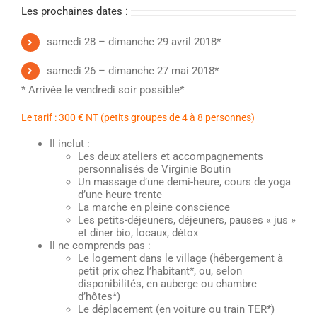
Les prochaines dates
:
samedi 28 – dimanche 29 avril 2018*
samedi 26 – dimanche 27 mai 2018*
* Arrivée le vendredi soir possible*
Le tarif : 300 € NT (petits groupes de 4 à 8 personnes)
Il inclut :
Les deux ateliers et accompagnements
personnalisés de Virginie Boutin
Un massage d’une demi-heure, cours de yoga
d’une heure trente
La marche en pleine conscience
Les petits-déjeuners, déjeuners, pauses « jus »
et dîner bio, locaux, détox
Il ne comprends pas :
Le logement dans le village (hébergement à
petit prix chez l’habitant*, ou, selon
disponibilités, en auberge ou chambre
d’hôtes*)
Le déplacement (en voiture ou train TER*)