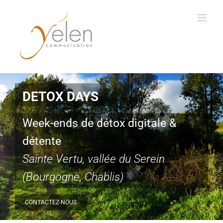
Passer
au
contenu
DETOX DAYS
Week-ends de détox digitale &
détente
Sainte Vertu, vallée du Serein
(Bourgogne, Chablis)
CONTACTEZ-NOUS