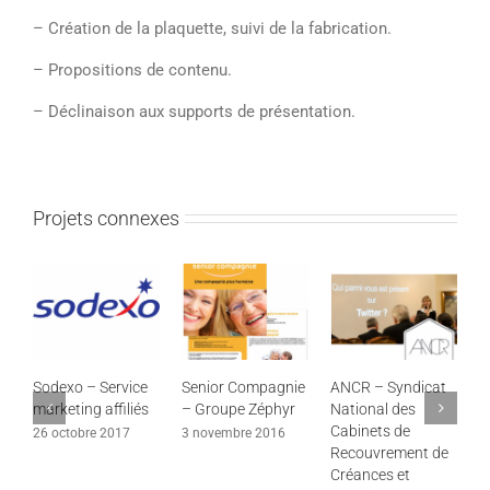
–
Création de la plaquette, suivi de la fabrication.
–
Propositions de contenu.
–
Déclinaison aux supports de présentation.
Projets connexes
Sodexo – Service
Senior Compagnie
ANCR – Syndicat
B
marketing affiliés
– Groupe Zéphyr
National des
c
Cabinets de
26 octobre 2017
3 novembre 2016
2
Recouvrement de
Créances et